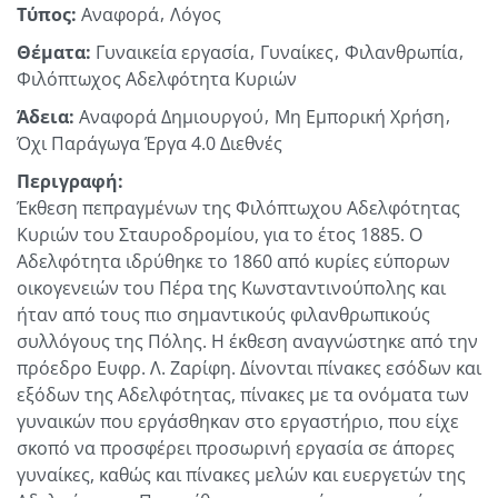
Τύπος:
Αναφορά
Λόγος
Θέματα:
Γυναικεία εργασία
Γυναίκες
Φιλανθρωπία
Φιλόπτωχος Αδελφότητα Κυριών
Άδεια:
Αναφορά Δημιουργού
Μη Εμπορική Χρήση
Όχι Παράγωγα Έργα 4.0 Διεθνές
Περιγραφή:
Έκθεση πεπραγμένων της Φιλόπτωχου Αδελφότητας
Κυριών του Σταυροδρομίου, για το έτος 1885. Ο
Αδελφότητα ιδρύθηκε το 1860 από κυρίες εύπορων
οικογενειών του Πέρα της Κωνσταντινούπολης και
ήταν από τους πιο σημαντικούς φιλανθρωπικούς
συλλόγους της Πόλης. Η έκθεση αναγνώστηκε από την
πρόεδρο Ευφρ. Λ. Ζαρίφη. Δίνονται πίνακες εσόδων και
εξόδων της Αδελφότητας, πίνακες με τα ονόματα των
γυναικών που εργάσθηκαν στο εργαστήριο, που είχε
σκοπό να προσφέρει προσωρινή εργασία σε άπορες
γυναίκες, καθώς και πίνακες μελών και ευεργετών της