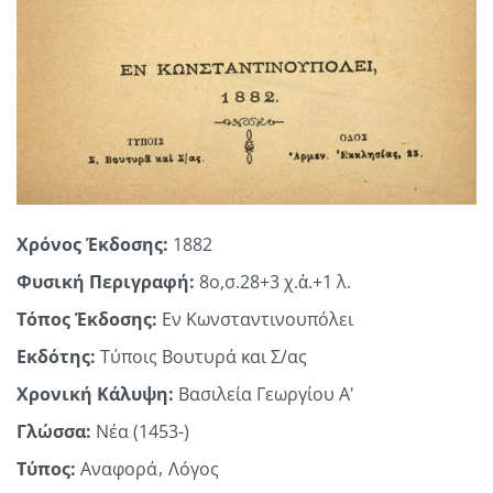
Χρόνος Έκδοσης:
1882
Φυσική Περιγραφή:
8ο,σ.28+3 χ.ἀ.+1 λ.
Τόπος Έκδοσης:
Εν Κωνσταντινουπόλει
Εκδότης:
Τύποις Βουτυρά και Σ/ας
Χρονική Κάλυψη:
Βασιλεία Γεωργίου Α'
Γλώσσα:
Νέα (1453-)
Τύπος:
Αναφορά
Λόγος