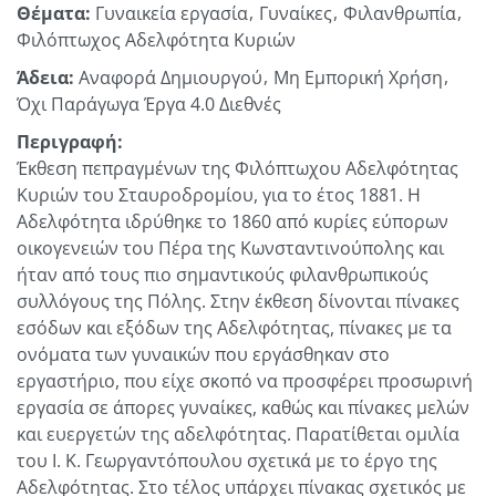
Θέματα:
Γυναικεία εργασία
Γυναίκες
Φιλανθρωπία
Φιλόπτωχος Αδελφότητα Κυριών
Άδεια:
Αναφορά Δημιουργού
Μη Εμπορική Χρήση
Όχι Παράγωγα Έργα 4.0 Διεθνές
Περιγραφή:
Έκθεση πεπραγμένων της Φιλόπτωχου Αδελφότητας
Κυριών του Σταυροδρομίου, για το έτος 1881. Η
Αδελφότητα ιδρύθηκε το 1860 από κυρίες εύπορων
οικογενειών του Πέρα της Κωνσταντινούπολης και
ήταν από τους πιο σημαντικούς φιλανθρωπικούς
συλλόγους της Πόλης. Στην έκθεση δίνονται πίνακες
εσόδων και εξόδων της Αδελφότητας, πίνακες με τα
ονόματα των γυναικών που εργάσθηκαν στο
εργαστήριο, που είχε σκοπό να προσφέρει προσωρινή
εργασία σε άπορες γυναίκες, καθώς και πίνακες μελών
και ευεργετών της αδελφότητας. Παρατίθεται ομιλία
του Ι. Κ. Γεωργαντόπουλου σχετικά με το έργο της
Αδελφότητας. Στο τέλος υπάρχει πίνακας σχετικός με